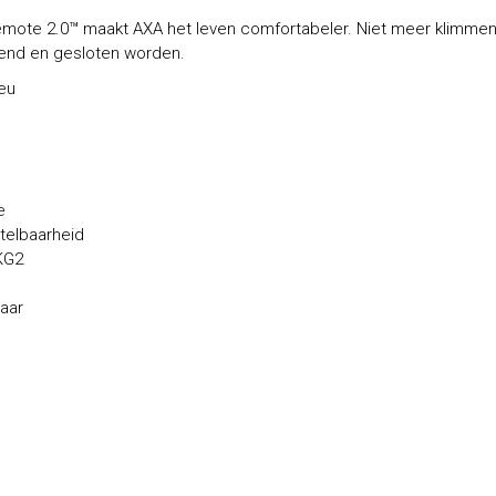
ote 2.0™ maakt AXA het leven comfortabeler. Niet meer klimmen 
end en gesloten worden.
ieu
e
telbaarheid
KG2
baar