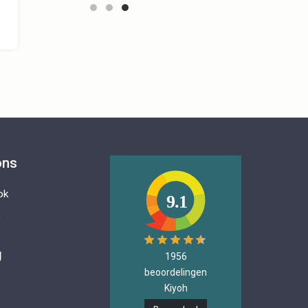
ons
ok
9.1
e
g
1956
beoordelingen
Kiyoh