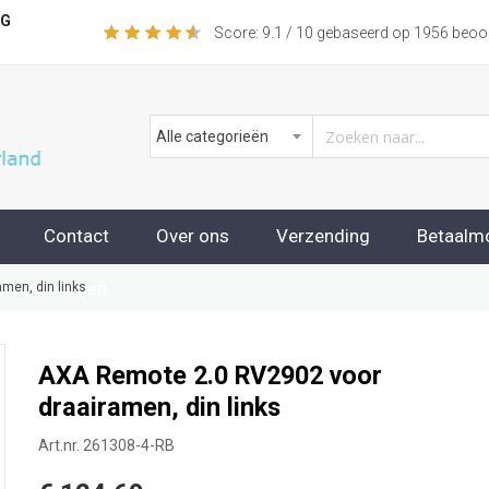
NG
Score:
9.1
/ 10 gebaseerd op
1956
beoor
Contact
Over ons
Verzending
Betaalm
beoordelingen
men, din links
AXA Remote 2.0 RV2902 voor
draairamen, din links
Art.nr.
261308-4-RB