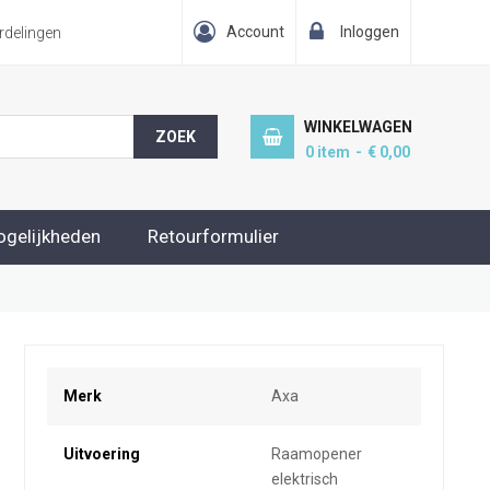
Account
Inloggen
delingen
WINKELWAGEN
ZOEK
0
item
€ 0,00
ogelijkheden
Retourformulier
Meer
Merk
Axa
informatie
Uitvoering
Raamopener
elektrisch