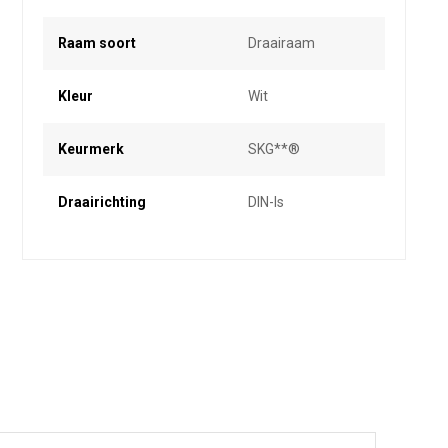
Raam soort
Draairaam
Kleur
Wit
Keurmerk
SKG**®
Draairichting
DIN-ls