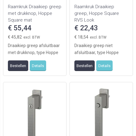
Raamkruk Draaikiep greep
Raamkruk Draaikiep
met drukknop, Hoppe
greep, Hoppe Square
Square mat
RVS Look
zwart(RAL9005)
€ 55,44
€ 22,43
€ 45,82
€ 18,54
Draaikiep greep afsluitbaar
Draaikiep greep niet
met drukknop, type Hoppe
afsluitbaar, type Hoppe
Square, finish mat zwart
Square, RVS Look
Bestellen
Details
Bestellen
Details
(RAL 9005)