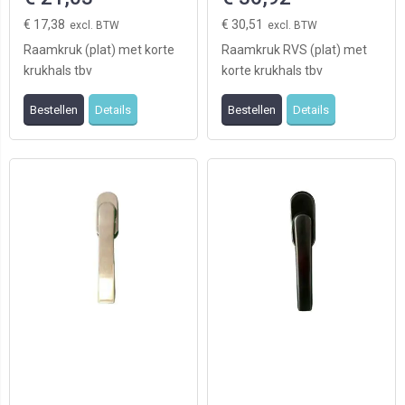
€ 17,38
€ 30,51
Raamkruk (plat) met korte
Raamkruk RVS (plat) met
krukhals tbv
korte krukhals tbv
draaikiepramen, de
draaikiepramen, de
Bestellen
Details
Bestellen
Details
oplossing bij het vastlopen
oplossing bij het vastlopen
van ...
...