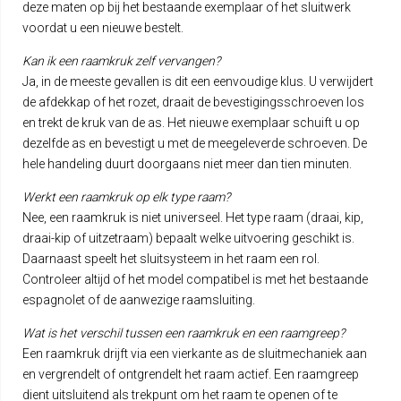
deze maten op bij het bestaande exemplaar of het sluitwerk
voordat u een nieuwe bestelt.
Kan ik een raamkruk zelf vervangen?
Ja, in de meeste gevallen is dit een eenvoudige klus. U verwijdert
de afdekkap of het rozet, draait de bevestigingsschroeven los
en trekt de kruk van de as. Het nieuwe exemplaar schuift u op
dezelfde as en bevestigt u met de meegeleverde schroeven. De
hele handeling duurt doorgaans niet meer dan tien minuten.
Werkt een raamkruk op elk type raam?
Nee, een raamkruk is niet universeel. Het type raam (draai, kip,
draai-kip of uitzetraam) bepaalt welke uitvoering geschikt is.
Daarnaast speelt het sluitsysteem in het raam een rol.
Controleer altijd of het model compatibel is met het bestaande
espagnolet of de aanwezige raamsluiting.
Wat is het verschil tussen een raamkruk en een raamgreep?
Een raamkruk drijft via een vierkante as de sluitmechaniek aan
en vergrendelt of ontgrendelt het raam actief. Een raamgreep
dient uitsluitend als trekpunt om het raam te openen of te