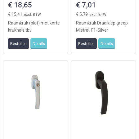
€ 18,65
€ 7,01
€ 15,41
€ 5,79
Raamkruk (plat) met korte
Raamkruk Draaikiep greep
krukhals tbv
Mistral, F1-Silver
draaikiepramen, de
Bestellen
Details
Bestellen
Details
oplossing bij het vastlopen
van ...