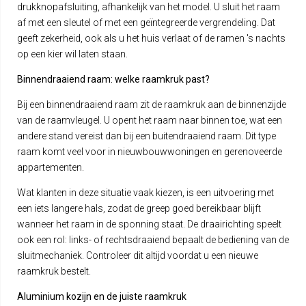
drukknopafsluiting, afhankelijk van het model. U sluit het raam
af met een sleutel of met een geïntegreerde vergrendeling. Dat
geeft zekerheid, ook als u het huis verlaat of de ramen 's nachts
op een kier wil laten staan.
Binnendraaiend raam: welke raamkruk past?
Bij een binnendraaiend raam zit de raamkruk aan de binnenzijde
van de raamvleugel. U opent het raam naar binnen toe, wat een
andere stand vereist dan bij een buitendraaiend raam. Dit type
raam komt veel voor in nieuwbouwwoningen en gerenoveerde
appartementen.
Wat klanten in deze situatie vaak kiezen, is een uitvoering met
een iets langere hals, zodat de greep goed bereikbaar blijft
wanneer het raam in de sponning staat. De draairichting speelt
ook een rol: links- of rechtsdraaiend bepaalt de bediening van de
sluitmechaniek. Controleer dit altijd voordat u een nieuwe
raamkruk bestelt.
Aluminium kozijn en de juiste raamkruk