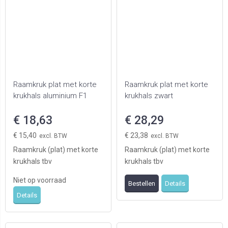
Raamkruk plat met korte
Raamkruk plat met korte
krukhals aluminium F1
krukhals zwart
€ 18,63
€ 28,29
€ 15,40
€ 23,38
Raamkruk (plat) met korte
Raamkruk (plat) met korte
krukhals tbv
krukhals tbv
draaikiepramen, de
draaikiepramen, de
Niet op voorraad
Bestellen
Details
oplossing bij het vastlopen
oplossing bij het vastlopen
Details
van ...
van ...