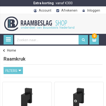
Extra korting
vanaf €300
Account
Afrekenen
Inloggen
0
0
item
€ 
Home
Raamkruk
FILTERS