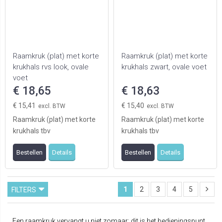
Raamkruk (plat) met korte
Raamkruk (plat) met korte
krukhals rvs look, ovale
krukhals zwart, ovale voet
voet
€ 18,65
€ 18,63
€ 15,41
€ 15,40
Raamkruk (plat) met korte
Raamkruk (plat) met korte
krukhals tbv
krukhals tbv
draaikiepramen, de
draaikiepramen, de
Bestellen
Details
Bestellen
Details
oplossing bij het vastlopen
oplossing bij het vastlopen
van ...
van ...
1
2
3
4
5
FILTERS
Een raamkruk vervangt u niet zomaar: dit is het bedieningspunt