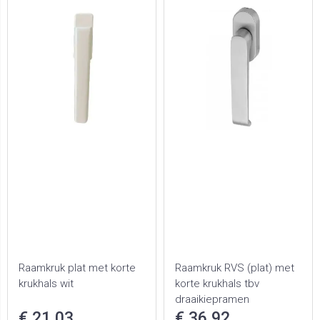
Raamkruk plat met korte
Raamkruk RVS (plat) met
krukhals wit
korte krukhals tbv
draaikiepramen
€ 21,03
€ 36,92