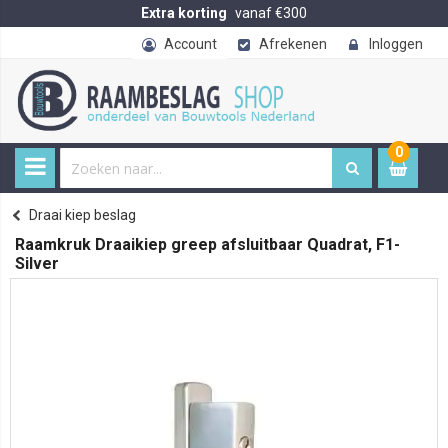
Extra korting
vanaf €300
Account
Afrekenen
Inloggen
0
0
item
€ 
Draai kiep beslag
Home
Raamkruk Draaikiep greep afsluitbaar Quadrat, F1-
Silver