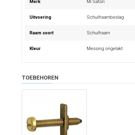
Merk
Mi Satori
informatie
Uitvoering
Schuifraambeslag
Raam soort
Schuifraam
Kleur
Messing ongelakt
TOEBEHOREN