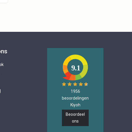
ons
ok
9.1
e
g
1956
beoordelingen
Kiyoh
Beoordeel
ons