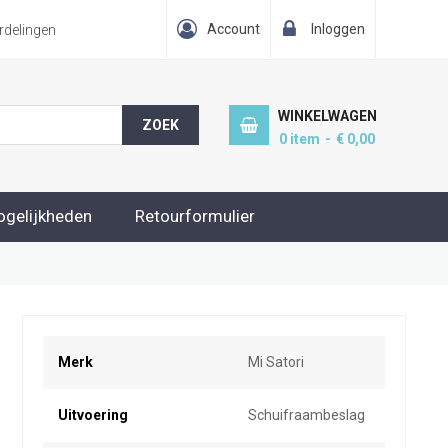
Account
Inloggen
delingen
WINKELWAGEN
ZOEK
0
item
€ 0,00
ogelijkheden
Retourformulier
Meer
Merk
Mi Satori
informatie
Uitvoering
Schuifraambeslag