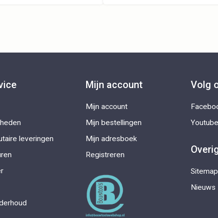
vice
Mijn account
Volg 
Mijn account
Facebo
kheden
Mijn bestellingen
Youtub
taire leveringen
Mijn adresboek
Overi
uren
Registreren
r
Sitemap
Nieuws
nderhoud