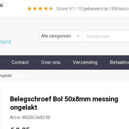
NG
Score:
9.1
/ 10 gebaseerd op
1956
beoor
Contact
Over ons
Verzending
Betaalm
beoordelingen
ngelakt
Belegschroef Bol 50x8mm messing
ongelakt
Art.nr.
W0200.5602.90