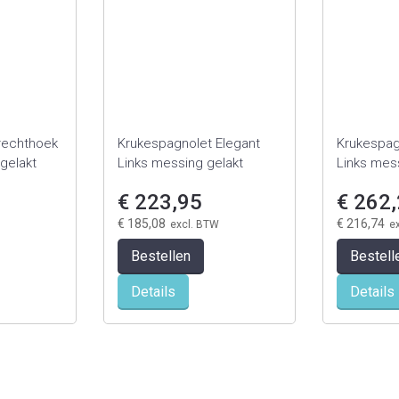
rechthoek
Krukespagnolet Elegant
Krukespag
gelakt
Links messing gelakt
Links mes
€ 223,95
€ 262
€ 185,08
€ 216,74
Bestellen
Bestell
Details
Details