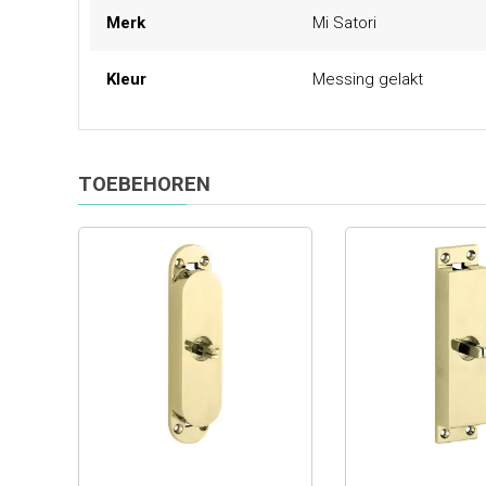
Meer
Merk
Mi Satori
informatie
Kleur
Messing gelakt
TOEBEHOREN