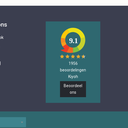
ons
ok
9.1
e
g
1956
beoordelingen
Kiyoh
Beoordeel
ons