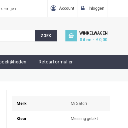
Account
Inloggen
delingen
WINKELWAGEN
ZOEK
0
item
€ 0,00
ogelijkheden
Retourformulier
Meer
Merk
Mi Satori
informatie
Kleur
Messing gelakt