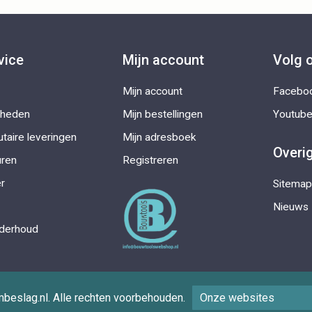
vice
Mijn account
Volg 
Mijn account
Facebo
kheden
Mijn bestellingen
Youtub
taire leveringen
Mijn adresboek
Overi
uren
Registreren
r
Sitemap
Nieuws
nderhoud
eslag.nl. Alle rechten voorbehouden.