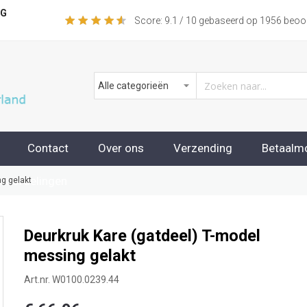
NG
Score:
9.1
/ 10 gebaseerd op
1956
beoor
Contact
Over ons
Verzending
Betaalm
beoordelingen
g gelakt
Deurkruk Kare (gatdeel) T-model
messing gelakt
Art.nr.
W0100.0239.44