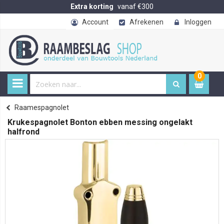
Extra korting
vanaf €300
Account
Afrekenen
Inloggen
0
0
item
€ 
Raamespagnolet
Home
Krukespagnolet Bonton ebben messing ongelakt
halfrond