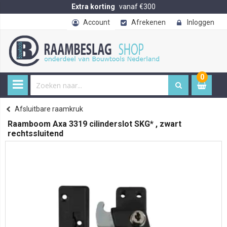
Extra korting
vanaf €300
Account
Afrekenen
Inloggen
0
0
item
€ 
Afsluitbare raamkruk
Home
Raamboom Axa 3319 cilinderslot SKG* , zwart
rechtssluitend