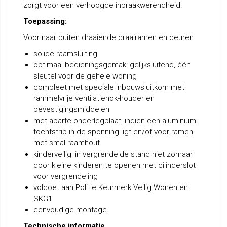
zorgt voor een verhoogde inbraakwerendheid.
Toepassing:
Voor naar buiten draaiende draairamen en deuren
solide raamsluiting
optimaal bedieningsgemak: gelijksluitend, één
sleutel voor de gehele woning
compleet met speciale inbouwsluitkom met
rammelvrije ventilatienok-houder en
bevestigingsmiddelen
met aparte onderlegplaat, indien een aluminium
tochtstrip in de sponning ligt en/of voor ramen
met smal raamhout
kinderveilig: in vergrendelde stand niet zomaar
door kleine kinderen te openen met cilinderslot
voor vergrendeling
voldoet aan Politie Keurmerk Veilig Wonen en
SKG1
eenvoudige montage
Technische informatie