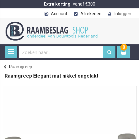
Extra korting
vanaf €300
Account
Afrekenen
Inloggen
0
0
item
€ 
Raamgreep
Home
Raamgreep Elegant mat nikkel ongelakt