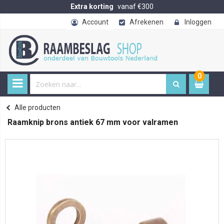
Extra korting
vanaf €300
Account
Afrekenen
Inloggen
0
0
item
€ 
Alle producten
Home
Raamknip brons antiek 67 mm voor valramen