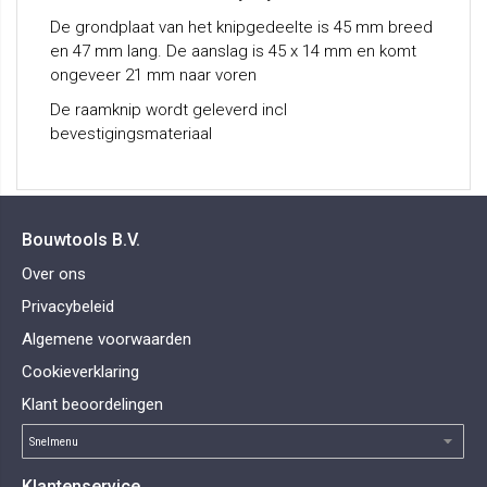
De grondplaat van het knipgedeelte is 45 mm breed
en 47 mm lang. De aanslag is 45 x 14 mm en komt
ongeveer 21 mm naar voren
De raamknip wordt geleverd incl
bevestigingsmateriaal
Bouwtools B.V.
Over ons
Privacybeleid
Algemene voorwaarden
Cookieverklaring
Klant beoordelingen
Klantenservice