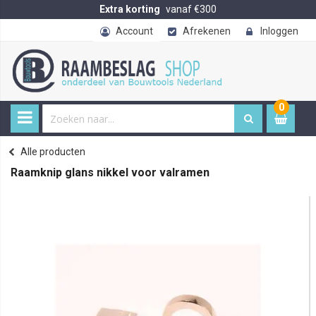
Extra korting
vanaf €300
Account
Afrekenen
Inloggen
0
0
item
€ 
Alle producten
Home
Raamknip glans nikkel voor valramen