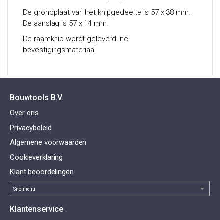
De grondplaat van het knipgedeelte is 57 x 38 mm.
De aanslag is 57 x 14 mm.
De raamknip wordt geleverd incl
bevestigingsmateriaal
Bouwtools B.V.
Over ons
Privacybeleid
Algemene voorwaarden
Cookieverklaring
Klant beoordelingen
Klantenservice