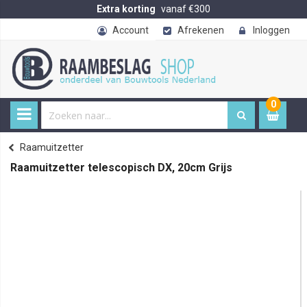
Extra korting
vanaf €300
Account
Afrekenen
Inloggen
0
0
item
€ 
Raamuitzetter
Home
Raamuitzetter telescopisch DX, 20cm Grijs