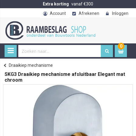
Extra korting
vanaf €300
Account
Afrekenen
Inloggen
0
0
item
€ 
Draaikiep mechanisme
Home
SKG3 Draaikiep mechanisme afsluitbaar Elegant mat
chroom