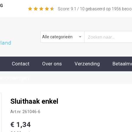
NG
Score:
9.1
/ 10 gebaseerd op
1956
beoor
Contact
Over ons
Verzending
Betaalm
beoordelingen
Sluithaak enkel
Art.nr.
261046-6
€ 1,34