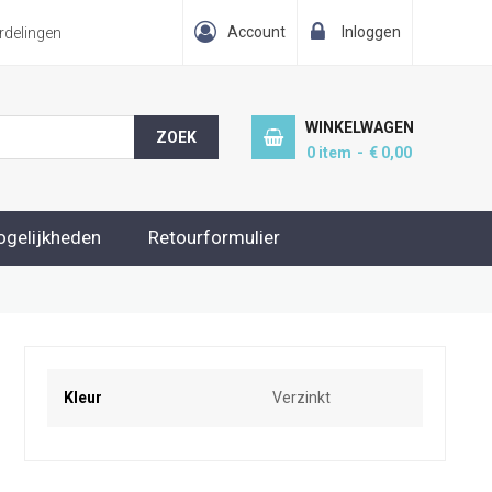
Account
Inloggen
delingen
WINKELWAGEN
ZOEK
0
item
€ 0,00
ogelijkheden
Retourformulier
Meer
Kleur
Verzinkt
informatie