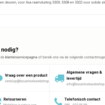
en deuren, voor Axa raamsluiting 3309, 3308 en 3302 voor solide slu
 nodig?
 de
klantenservicepagina
of bereik ons via de volgende contactmogel
Algemene vragen &
Vraag over een product
levertijd
verkoop@bouwtoolswebshop.nl
info@bouwtoolswebshop.
Retourneren
Telefonisch contact
Meld hier je retour aan
085 - 022 05 99