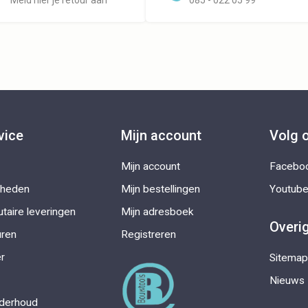
vice
Mijn account
Volg 
Mijn account
Facebo
kheden
Mijn bestellingen
Youtub
taire leveringen
Mijn adresboek
Overi
uren
Registreren
r
Sitemap
Nieuws
nderhoud