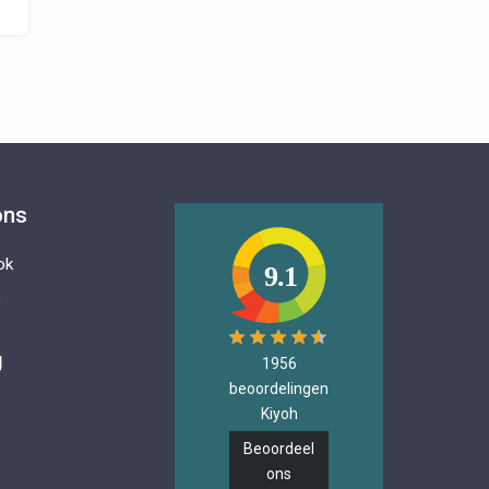
ons
ok
9.1
e
g
1956
beoordelingen
Kiyoh
Beoordeel
ons