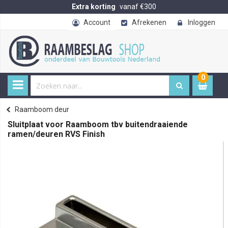
Extra korting
vanaf €300
Account
Afrekenen
Inloggen
0
0
item
€ 
Raamboom deur
Home
Sluitplaat voor Raamboom tbv buitendraaiende
ramen/deuren RVS Finish