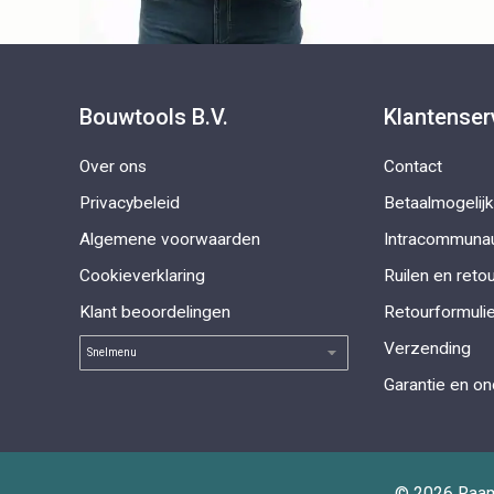
Bouwtools B.V.
Klantenser
Over ons
Contact
Privacybeleid
Betaalmogelij
Algemene voorwaarden
Intracommunau
Cookieverklaring
Ruilen en reto
Klant beoordelingen
Retourformulie
Verzending
Garantie en o
© 2026 Raamb