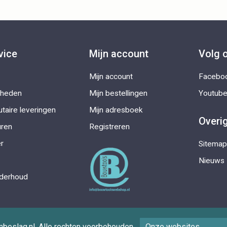
vice
Mijn account
Volg 
Mijn account
Facebo
kheden
Mijn bestellingen
Youtub
taire leveringen
Mijn adresboek
Overi
uren
Registreren
r
Sitemap
Nieuws
nderhoud
eslag.nl. Alle rechten voorbehouden.