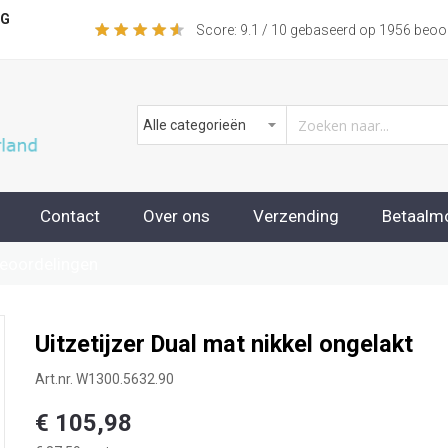
NG
Score:
9.1
/ 10 gebaseerd op
1956
beoor
Contact
Over ons
Verzending
Betaalm
beoordelingen
Uitzetijzer Dual mat nikkel ongelakt
Art.nr.
W1300.5632.90
€ 105,98