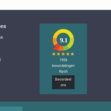
ons
ok
9.1
e
g
1956
beoordelingen
Kiyoh
Beoordeel
ons