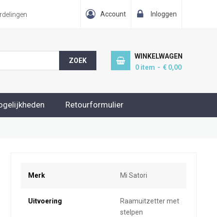
Account
Inloggen
delingen
WINKELWAGEN
ZOEK
0
item
€ 0,00
ogelijkheden
Retourformulier
Meer
Merk
Mi Satori
informatie
Uitvoering
Raamuitzetter met
stelpen