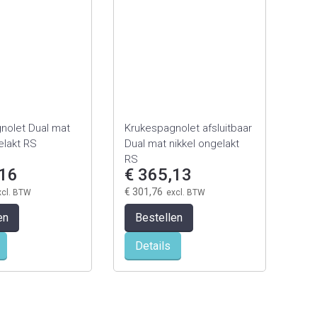
raam
Dua
€ 
€ 9
B
D
nolet Dual mat
Krukespagnolet afsluitbaar
elakt RS
Dual mat nikkel ongelakt
RS
,16
€ 365,13
€ 301,76
en
Bestellen
Details