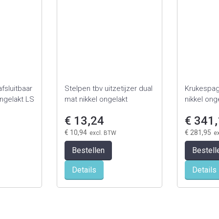
fsluitbaar
Stelpen tbv uitzetijzer dual
Krukespag
ongelakt LS
mat nikkel ongelakt
nikkel ong
€ 13,24
€ 341
€ 10,94
€ 281,95
Bestellen
Bestell
Details
Details