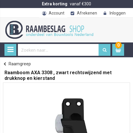
Extra korting
vanaf €300
Account
Afrekenen
Inloggen
0
0
item
€ 
Raamgreep
Home
Raamboom AXA 3308 , zwart rechtswijzend met
drukknop en kierstand