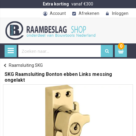
Extra korting
vanaf €300
Account
Afrekenen
Inloggen
0
0
item
€ 
Raamsluiting SKG
Home
SKG Raamsluiting Bonton ebben Links messing
ongelakt