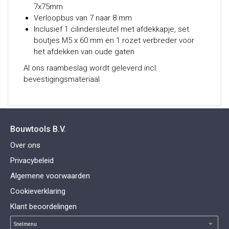
7x75mm
Verloopbus van 7 naar 8 mm
Inclusief 1 cilindersleutel met afdekkapje, set
boutjes M5 x 60 mm en 1 rozet verbreder voor
het afdekken van oude gaten
Al ons raambeslag wordt geleverd incl.
bevestigingsmateriaal
Bouwtools B.V.
Over ons
Privacybeleid
Algemene voorwaarden
Cookieverklaring
Klant beoordelingen