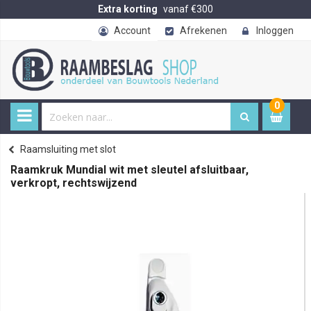
Extra korting
vanaf €300
Account
Afrekenen
Inloggen
0
0
item
€ 
Raamsluiting met slot
Home
Raamkruk Mundial wit met sleutel afsluitbaar,
verkropt, rechtswijzend