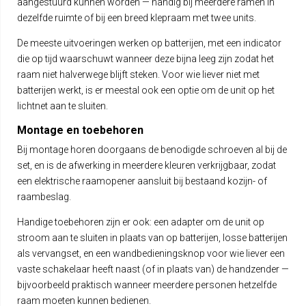
aangestuurd kunnen worden — handig bij meerdere ramen in
dezelfde ruimte of bij een breed klepraam met twee units.
De meeste uitvoeringen werken op batterijen, met een indicator
die op tijd waarschuwt wanneer deze bijna leeg zijn zodat het
raam niet halverwege blijft steken. Voor wie liever niet met
batterijen werkt, is er meestal ook een optie om de unit op het
lichtnet aan te sluiten.
Montage en toebehoren
Bij montage horen doorgaans de benodigde schroeven al bij de
set, en is de afwerking in meerdere kleuren verkrijgbaar, zodat
een elektrische raamopener aansluit bij bestaand kozijn- of
raambeslag.
Handige toebehoren zijn er ook: een adapter om de unit op
stroom aan te sluiten in plaats van op batterijen, losse batterijen
als vervangset, en een wandbedieningsknop voor wie liever een
vaste schakelaar heeft naast (of in plaats van) de handzender —
bijvoorbeeld praktisch wanneer meerdere personen hetzelfde
raam moeten kunnen bedienen.