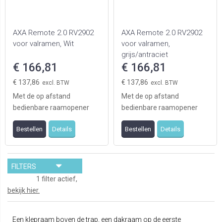
AXA Remote 2.0 RV2902
AXA Remote 2.0 RV2902
voor valramen, Wit
voor valramen,
grijs/antraciet
€ 166,81
€ 166,81
€ 137,86
€ 137,86
Met de op afstand
Met de op afstand
bedienbare raamopener
bedienbare raamopener
AXA Remote 2.0™ maakt
AXA Remote 2.0™ maakt
Bestellen
Details
Bestellen
Details
AXA het leven
AXA het leven
comfortabele ...
comfortabele ...
FILTERS
1 filter actief,
bekijk hier.
Een klepraam boven de trap, een dakraam op de eerste