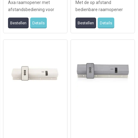
Axa raamopener met
Met de op afstand
afstandsbediening voor
bedienbare raamopener
valramen.
AXA Remote 2.0™ maakt
Bestellen
Details
Bestellen
Details
AXA het leven
comfortabele ...