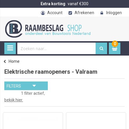
Extra korting
vanaf €300
Account
Afrekenen
Inloggen
0
0
item
€ 
Home
Elektrische raamopeners - Valraam
FILTERS
1 filter actief,
bekijk hier.